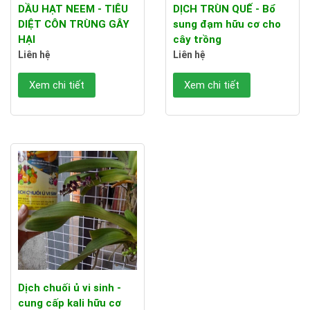
DẦU HẠT NEEM - TIÊU
DỊCH TRÙN QUẾ - Bổ
DIỆT CÔN TRÙNG GÂY
sung đạm hữu cơ cho
HẠI
cây trồng
Liên hệ
Liên hệ
Xem chi tiết
Xem chi tiết
Dịch chuối ủ vi sinh -
cung cấp kali hữu cơ