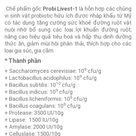
Chế phẩm gốc
Probi Livest-1
là hỗn hợp các chủng
vi sinh vật probiotic hữu ích được nhập khẩu từ Mỹ
có tác dụng tăng cường sức khoẻ đường ruột vật
nuôi nhờ bổ sung các loại lợi khuẩn đường ruột,
nâng cao hiệu quả tiêu hoá và hấp thụ dinh dưỡng
thức ăn, giảm mùi hôi phân thải, thích hợp cho các
loại gia súc, gia cầm.
* Thành phần
9
+ Saccharomyces cerevisiae: 10
cfu/g
9
+ Lactobacillus acidophilus: 10
cfu/g
10
+ Bacillus subtilis: 10
cfu/g
9
+ Bacillus indicus: 10
cfu/g
9
+ Bacillus licheniformis: 10
cfu/g
9
+ Bacillus coagulans: 10
cfu/g
+ Protease: 3500 UI/10g
+ Lipase: 1500 IU/10g
+ Amylase: 2000 UI/10g
+ Celluslase: 1500/10g