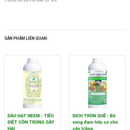
SẢN PHẨM LIÊN QUAN:
DẦU HẠT NEEM - TIÊU
DỊCH TRÙN QUẾ - Bổ
DIỆT CÔN TRÙNG GÂY
sung đạm hữu cơ cho
HẠI
cây trồng