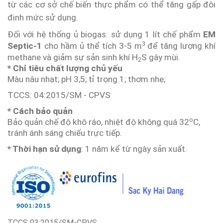
từ các cơ sở chế biến thực phẩm có thể tăng gấp đôi
định mức sử dụng.
Đối với hệ thống ủ biogas: sử dụng 1 lít chế phẩm
EM
3
Septic-1
cho hầm ủ thể tích 3-5 m
để tăng lượng khí
methane và giảm sự sản sinh khí H
S gây mùi.
2
* Chỉ tiêu chất lượng chủ yếu
Màu nâu nhạt; pH 3,5; tỉ trọng 1; thơm nhẹ;
TCCS: 04:2015/SM - CPVS
* Cách bảo quản
o
Bảo quản chế độ khô ráo, nhiệt độ không quá 32
C,
tránh ánh sáng chiếu trực tiếp.
* Thời hạn sử dụng
: 1 năm kể từ ngày sản xuất.
TCCS 03:2015/SM-CPVS