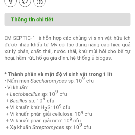
Thông tin chi tiết
EM SEPTIC-1 là hỗn hợp các chủng vi sinh vật hữu ích
được nhập khẩu từ Mỹ có tác dụng nâng cao hiệu quả
xử lý phân, chất thải, nước thải, khử mùi hôi cho bể tự
hoại, hầm rút, hố ga gia đình, hệ thống ủ biogas.
* Thành phần và mật độ vi sinh vật trong 1 lít
9
• Nấm men
Saccharomyces
sp: 10
cfu
• Vi khuẩn:
9
+
Lactobacillus
sp: 10
cfu
9
+
Bacillus
sp: 10
cfu
9
+ Vi khuẩn khử H
S: 10
cfu
2
9
+ Vi khuẩn phân giải cellulose: 10
cfu
9
+ Vi khuẩn phân giải nitơ: 10
cfu
9
+ Xạ khuẩn
Streptomyces
sp: 10
cfu