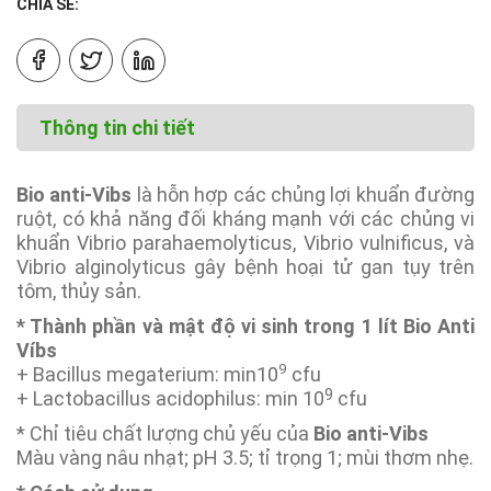
CHIA SẺ:
Thông tin chi tiết
Bio anti-Vibs
là hỗn hợp các chủng lợi khuẩn đường
ruột, có khả năng đối kháng mạnh với các chủng vi
khuẩn Vibrio parahaemolyticus, Vibrio vulnificus, và
Vibrio alginolyticus gây bệnh hoại tử gan tụy trên
tôm, thủy sản.
* Thành phần và mật độ vi sinh trong 1 lít Bio Anti
Víbs
9
+ Bacillus megaterium: min10
cfu
9
+ Lactobacillus acidophilus: min 10
cfu
* Chỉ tiêu chất lượng chủ yếu của
Bio anti-Vibs
Màu vàng nâu nhạt; pH 3.5; tỉ trọng 1; mùi thơm nhẹ.