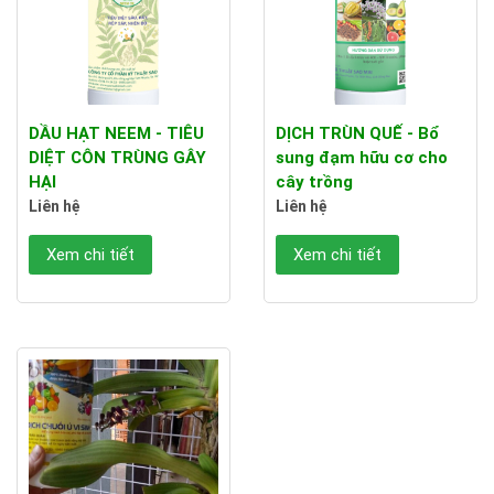
DẦU HẠT NEEM - TIÊU
DỊCH TRÙN QUẾ - Bổ
DIỆT CÔN TRÙNG GÂY
sung đạm hữu cơ cho
HẠI
cây trồng
Liên hệ
Liên hệ
Xem chi tiết
Xem chi tiết