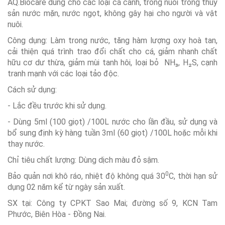
AQ.Biocare dùng cho các loại cá cảnh
,
trong nuôi trồng thuỷ
sản nước mặn, nước ngọt, không gây hại cho
người và
vật
nuôi
.
Công dụng:
Làm trong nước
, t
ăng hàm lượng oxy hoà tan,
cải thiện quá trình trao đổi chất cho cá
, g
iảm nhanh chất
hữu cơ dư thừa, giảm mùi tanh hôi
, l
oại bỏ NH₃, H₂S, cạnh
tranh mạnh với các loại tảo độc
.
Cách sử dụng:
- Lắc đều trước khi sử dụng
.
-
Dùng 5ml (100 giọt)
/
100L nước cho lần đầu
,
sử dụng và
bổ sung định kỳ hàng tuần 3ml (60 giọt)
/
100L hoặc mỗi khi
thay nước.
Chỉ tiêu chất lượng: Dùng dịch màu đỏ sậm.
0
Bảo quản nơi khô ráo, nhiệt độ không quá 30
C, thời hạn sử
dụng 02 năm kể từ ngày sản xuất.
SX tại: Công ty CPKT Sao Mai; đường số 9, KCN Tam
Phước, Biên Hòa - Đồng Nai.